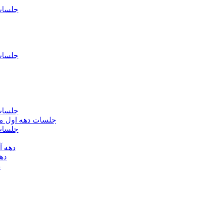
جلسات فاطمیه د
جلسات فاطميه د
جلسات فاطميه د
جلسات دهه اول محرم الحرام 1393 - حس
جلسات دهه 
دهه آخر ماه صف
دهه اول
د