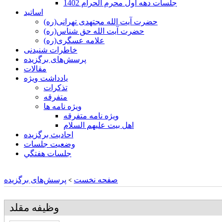
جلسات دهه اول محرم الحرام 1402
اساتید
حضرت آیت الله مجتهدی تهرانی(ره)
حضرت آیت الله حق شناس(ره)
علامه عسگری(ره)
خاطرات شنیدنی
پرسش‌های برگزیده
مقالات
یادداشت ویژه
تذكرات
متفرقه
ويژه نامه ها
ويژه نامه متفرقه
اهل بيت عليهم السلام
احادیث برگزیده
وضعیت جلسات
جلسات هفتگي
صفحه نخست
پرسش‌های برگزیده
>
وظيفه مقلد