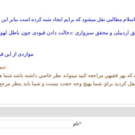
محقق اردبیلی و محقق سبزواری :دخالت دادن قیودی چون باطل لهو
مواردی از این ق
حجت الاسلام و المسلمين جاودان در جواب اين مطلب فرمودند:
هر فقيهي مراجعه كنيد ميتواند نظر خاصي داشته باشد شما هم اگ
قل كرديد براي شما بهيچ وجه حجت نيست و شما بايد بنظر مرجع ت
*
نام