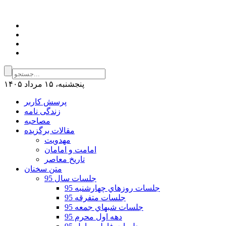
پنجشنبه، ۱۵ مرداد ۱۴۰۵
پرسش کاربر
زندگی نامه
مصاحبه
مقالات برگزیده
مهدویت
امامت و امامان
تاریخ معاصر
متن سخنان
جلسات سال 95
جلسات روزهاي چهارشنبه 95
جلسات متفرقه 95
جلسات شبهاي جمعه 95
دهه اول محرم 95