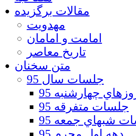
مقالات برگزیده
مهدویت
امامت و امامان
تاریخ معاصر
متن سخنان
جلسات سال 95
هاي چهارشنبه 95
جلسات متفرقه 95
ت شبهاي جمعه 95
دهه اول محرم 95