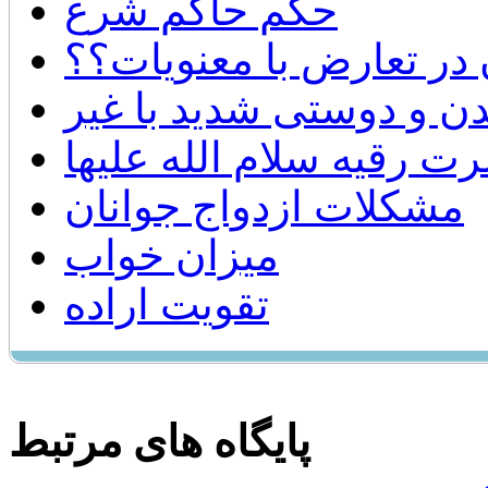
حكم حاكم شرع
در تعارض با معنويات؟؟
دن و دوستی شدید با غیر
 رقیه سلام الله علیها
مشكلات ازدواج جوانان
میزان خواب
تقويت اراده
پایگاه های مرتبط