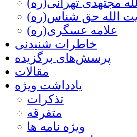
ه مجتهدی تهرانی(ره)
 الله حق شناس(ره)
علامه عسگری(ره)
خاطرات شنیدنی
پرسش‌های برگزیده
مقالات
یادداشت ویژه
تذكرات
متفرقه
ويژه نامه ها