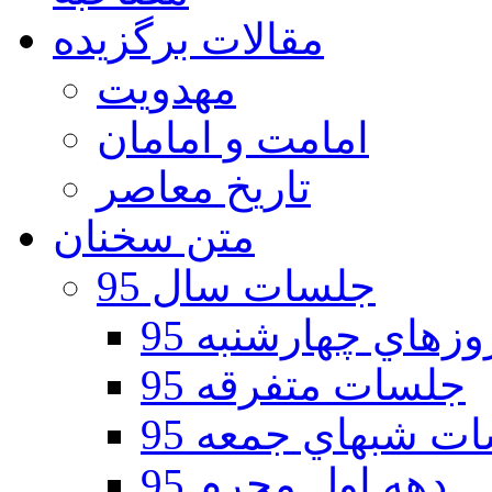
مقالات برگزیده
مهدویت
امامت و امامان
تاریخ معاصر
متن سخنان
جلسات سال 95
هاي چهارشنبه 95
جلسات متفرقه 95
ت شبهاي جمعه 95
دهه اول محرم 95