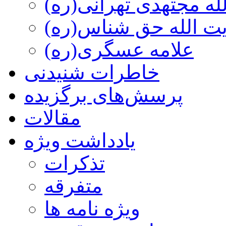
ه مجتهدی تهرانی(ره)
 الله حق شناس(ره)
علامه عسگری(ره)
خاطرات شنیدنی
پرسش‌های برگزیده
مقالات
یادداشت ویژه
تذكرات
متفرقه
ويژه نامه ها