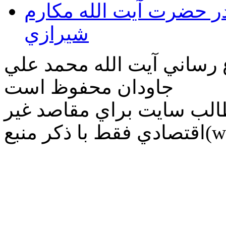
قدر حضرت آيت الله مكارم
شيرازي
ع رساني آیت الله محمد علي
جاودان محفوظ است
طالب سايت براي مقاصد غير