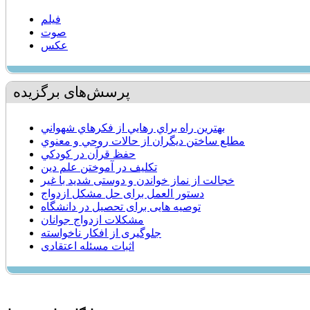
فیلم
صوت
عکس
پرسش‌های برگزیده
بهترين راه براي رهايي از فكرهاي شهواني
مطلع ساختن ديگران از حالات روحي و معنوي
حفظ قرآن در كودكي
تكليف در آموختن علم دين
خجالت از نماز خواندن و دوستی شدید با غیر
دستور العمل برای حل مشکل ازدواج
توصیه هايی برای تحصیل در دانشگاه
مشكلات ازدواج جوانان
جلوگیری از افکار ناخواسته
اثبات مسئله اعتقادی