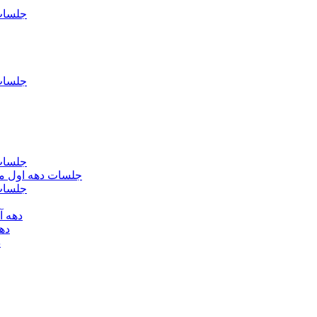
جلسات فاطمیه د
جلسات فاطميه د
جلسات فاطميه د
جلسات دهه اول محرم الحرام 1393 - حس
جلسات دهه 
دهه آخر ماه صف
دهه اول
د