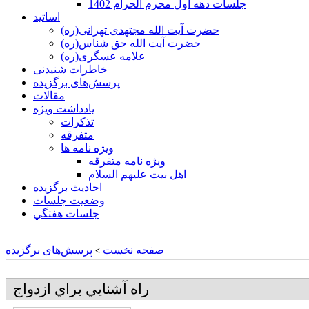
جلسات دهه اول محرم الحرام 1402
اساتید
حضرت آیت الله مجتهدی تهرانی(ره)
حضرت آیت الله حق شناس(ره)
علامه عسگری(ره)
خاطرات شنیدنی
پرسش‌های برگزیده
مقالات
یادداشت ویژه
تذكرات
متفرقه
ويژه نامه ها
ويژه نامه متفرقه
اهل بيت عليهم السلام
احادیث برگزیده
وضعیت جلسات
جلسات هفتگي
صفحه نخست
پرسش‌های برگزیده
>
راه آشنايي براي ازدواج