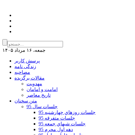
جمعه، ۱۶ مرداد ۱۴۰۵
پرسش کاربر
زندگی نامه
مصاحبه
مقالات برگزیده
مهدویت
امامت و امامان
تاریخ معاصر
متن سخنان
جلسات سال 95
جلسات روزهاي چهارشنبه 95
جلسات متفرقه 95
جلسات شبهاي جمعه 95
دهه اول محرم 95