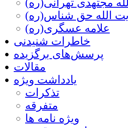
ه مجتهدی تهرانی(ره)
 الله حق شناس(ره)
علامه عسگری(ره)
خاطرات شنیدنی
پرسش‌های برگزیده
مقالات
یادداشت ویژه
تذكرات
متفرقه
ويژه نامه ها