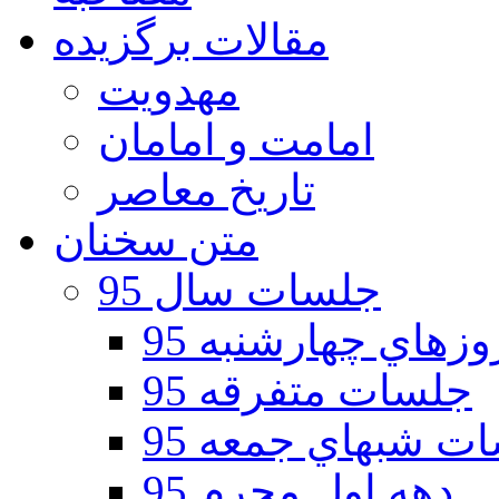
مقالات برگزیده
مهدویت
امامت و امامان
تاریخ معاصر
متن سخنان
جلسات سال 95
هاي چهارشنبه 95
جلسات متفرقه 95
ت شبهاي جمعه 95
دهه اول محرم 95