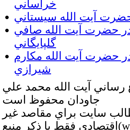
خراساني
 حضرت آيت الله سيستاني
قدر حضرت آيت الله صافي
گلپايگاني
قدر حضرت آيت الله مكارم
شيرازي
ع رساني آیت الله محمد علي
جاودان محفوظ است
طالب سايت براي مقاصد غير