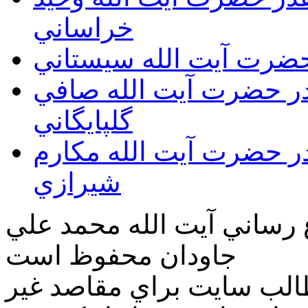
خراساني
 حضرت آيت الله سيستاني
قدر حضرت آيت الله صافي
گلپايگاني
قدر حضرت آيت الله مكارم
شيرازي
ع رساني آیت الله محمد علي
جاودان محفوظ است
طالب سايت براي مقاصد غير