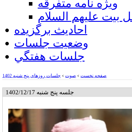
ويژه نامه متفرقه
ل بيت عليهم السلام
احادیث برگزیده
وضعیت جلسات
جلسات هفتگي
صفحه نخست
صوت
جلسات روزهای پنج شنبه 1402
>
>
جلسه پنج شنبه 1402/12/17