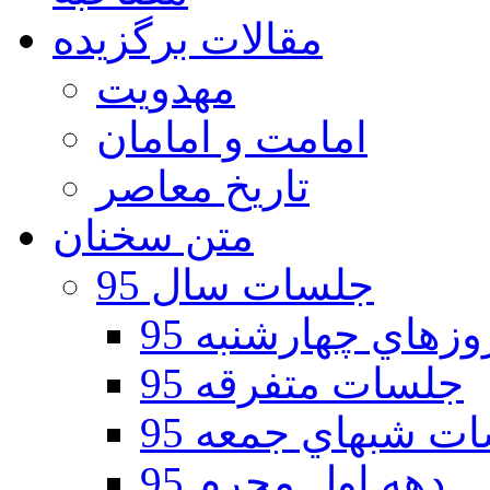
مقالات برگزیده
مهدویت
امامت و امامان
تاریخ معاصر
متن سخنان
جلسات سال 95
هاي چهارشنبه 95
جلسات متفرقه 95
ت شبهاي جمعه 95
دهه اول محرم 95