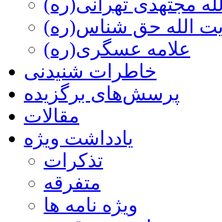
ه مجتهدی تهرانی(ره)
 الله حق شناس(ره)
علامه عسگری(ره)
خاطرات شنیدنی
پرسش‌های برگزیده
مقالات
یادداشت ویژه
تذكرات
متفرقه
ويژه نامه ها