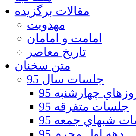
مقالات برگزیده
مهدویت
امامت و امامان
تاریخ معاصر
متن سخنان
جلسات سال 95
هاي چهارشنبه 95
جلسات متفرقه 95
ت شبهاي جمعه 95
دهه اول محرم 95