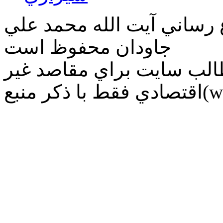
ع رساني آیت الله محمد علي
جاودان محفوظ است
طالب سايت براي مقاصد غير