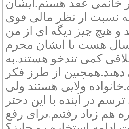
 خانمی عقد هستم.ایشان
به نسبت از نظر مالی قوی
قراردادند و هیچ چیز دیگه ای از من
 یکسال هست با ایشان محرم
اقی کمی تندخو هستند.به
دهند.همچنین از طرز فکر
خانواده ولایی هستند ولی
رسم در آینده با این دختر
 هم زیاد رفتیم.برای رفع
 ادامه استخاره رو جایز؟