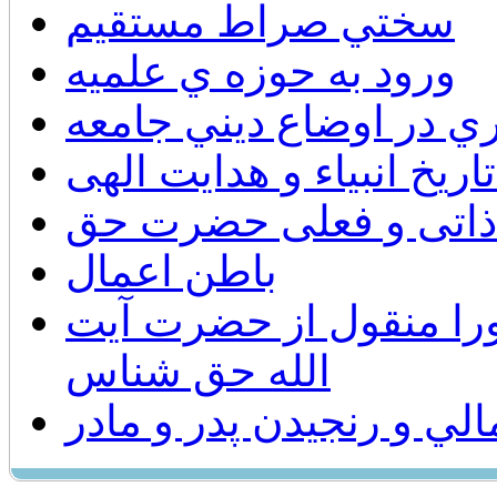
سختي صراط مستقيم
ورود به حوزه ي علميه
ري در اوضاع ديني جامعه
اریخ انبیاء و هدایت الهی
اتی و فعلی حضرت حق
باطن اعمال
را منقول از حضرت آیت
الله حق شناس
الي و رنجيدن پدر و مادر