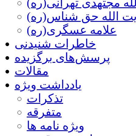
ه مجتهدی تهرانی(ره)
 الله حق شناس(ره)
علامه عسگری(ره)
خاطرات شنیدنی
پرسش‌های برگزیده
مقالات
یادداشت ویژه
تذكرات
متفرقه
ويژه نامه ها