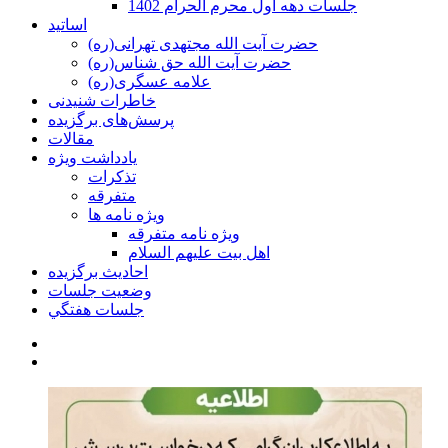
جلسات دهه اول محرم الحرام 1402
اساتید
حضرت آیت الله مجتهدی تهرانی(ره)
حضرت آیت الله حق شناس(ره)
علامه عسگری(ره)
خاطرات شنیدنی
پرسش‌های برگزیده
مقالات
یادداشت ویژه
تذكرات
متفرقه
ويژه نامه ها
ويژه نامه متفرقه
اهل بيت عليهم السلام
احادیث برگزیده
وضعیت جلسات
جلسات هفتگي