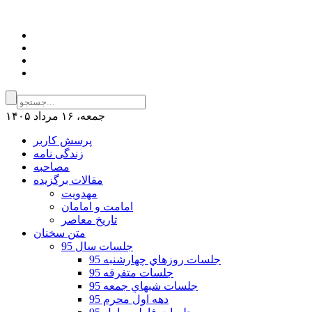
جمعه، ۱۶ مرداد ۱۴۰۵
پرسش کاربر
زندگی نامه
مصاحبه
مقالات برگزیده
مهدویت
امامت و امامان
تاریخ معاصر
متن سخنان
جلسات سال 95
جلسات روزهاي چهارشنبه 95
جلسات متفرقه 95
جلسات شبهاي جمعه 95
دهه اول محرم 95