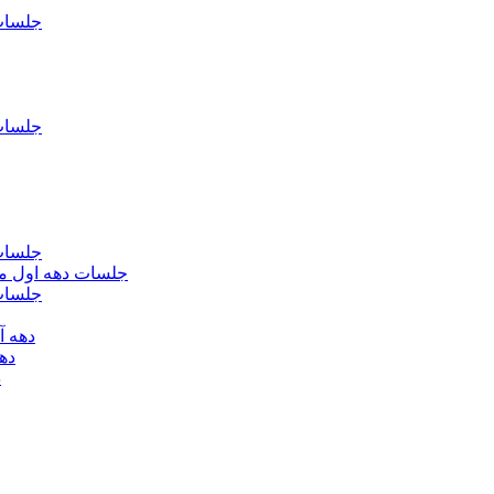
جلسات فاطمیه د
جلسات فاطميه د
جلسات فاطميه د
جلسات دهه اول محرم الحرام 1393 - حس
جلسات دهه 
دهه آخر ماه صف
دهه اول
د