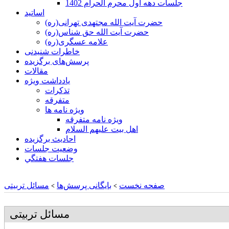
جلسات دهه اول محرم الحرام 1402
اساتید
حضرت آیت الله مجتهدی تهرانی(ره)
حضرت آیت الله حق شناس(ره)
علامه عسگری(ره)
خاطرات شنیدنی
پرسش‌های برگزیده
مقالات
یادداشت ویژه
تذكرات
متفرقه
ويژه نامه ها
ويژه نامه متفرقه
اهل بيت عليهم السلام
احادیث برگزیده
وضعیت جلسات
جلسات هفتگي
صفحه نخست
بایگانی پرسش‌ها
مسائل تربیتی
>
>
مسائل تربیتی