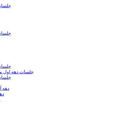
جلسات فاطمیه د
جلسات فاطميه د
جلسات فاطميه د
جلسات دهه اول محرم الحرام 1393 - حس
جلسات دهه 
دهه آخر ماه صف
دهه اول
د