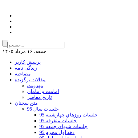
جمعه، ۱۶ مرداد ۱۴۰۵
پرسش کاربر
زندگی نامه
مصاحبه
مقالات برگزیده
مهدویت
امامت و امامان
تاریخ معاصر
متن سخنان
جلسات سال 95
جلسات روزهاي چهارشنبه 95
جلسات متفرقه 95
جلسات شبهاي جمعه 95
دهه اول محرم 95