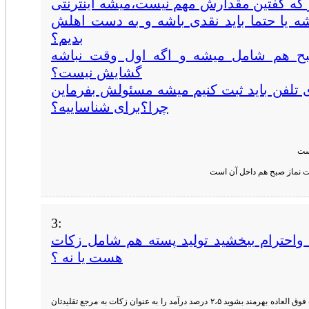
که گفتین مقدارش مهم نیست،میشه اینترنتی
اشه یا حتما باید نقدی باشه و به دست اهلش
بدیم؟
بح هم شامل میشه و اگه اول وقت نباشه
گشایش نیست؟
تلفن باید ثبت کنیم میشه مسئولش بفرماین
چرا؟برای شناساییه؟
است
ت نماز صبح هم داخل آن است
3:
 واحترام ببخشید تولید پسته هم شامل زکات
هست یا نه ؟
از فتوای آقایان نه اما اگر شما بخواهید از یک ثواب فوق العاده بهرمند بشوید ۲،۵ درصد درآمد را به عنوان زکات به مرجع تقلیدتان